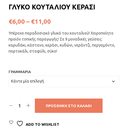
ΓΛΥΚΟ ΚΟΥΤΑΛΙΟΥ ΚΕΡΑΣΙ
Price
€
6,00
–
€
11,00
range:
Υπέροχο παραδοσιακό γλυκό του κουταλιού! Χειροποίητο
€6,00
προϊόν τοπικής παραγωγής! Σε 9 μοναδικές γεύσεις:
καρυδάκι, κάστανο, κεράσι, κυδώνι, νεράντζι, περγαμόντο,
through
πορτοκάλι, σταφύλι, σύκο!
€11,00
ΓΡΑΜΜΆΡΙΑ
ΠΡΟΣΘΉΚΗ ΣΤΟ ΚΑΛΆΘΙ
ADD TO WISHLIST