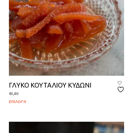
προϊ
ΓΛΥΚΟ ΚΟΥΤΑΛΙΟΥ ΚΥΔΩΝΙ
€
5,80
ΕΠΙΛΟΓΉ
Αυτ
το
προϊ
έχει
πολλ