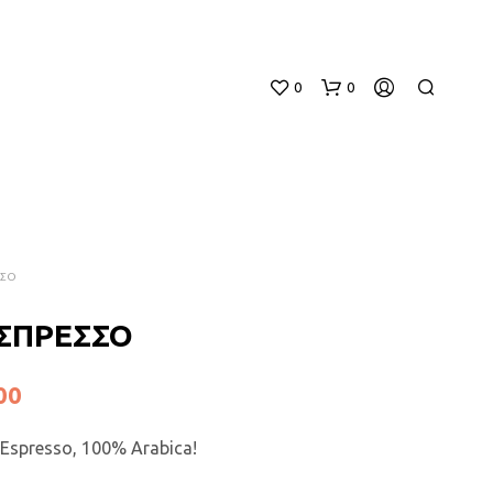
0
0
ΣΣΟ
ΣΠΡΕΣΣΟ
Κ
Α
Price
00
Ν
Έ
range:
Ν
Εspresso, 100% Arabica!
Α
€4,80
Π