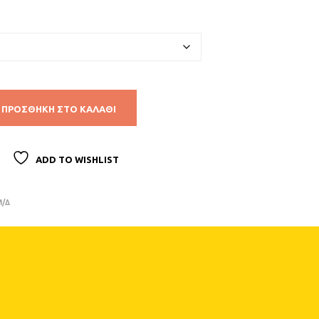
through
Ρ
Ο
€12,00
Ϊ
Ό
Ν
Σ
Τ
Ο
ΠΡΟΣΘΉΚΗ ΣΤΟ ΚΑΛΆΘΙ
Κ
Α
Λ
Ά
ADD TO WISHLIST
Θ
Ι
Σ
Μ/Δ
Α
Σ
.