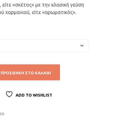
Ρ
είτε «σκέτος» με την κλασική γεύση
Ο
ύ χαρμανιού, είτε «αρωματικός».
Ϊ
Ό
Ν
Σ
Τ
Ο
Κ
Α
Λ
Ά
Θ
ΠΡΟΣΘΉΚΗ ΣΤΟ ΚΑΛΆΘΙ
Ι
Σ
Α
ADD TO WISHLIST
Σ
.
Μ/Δ