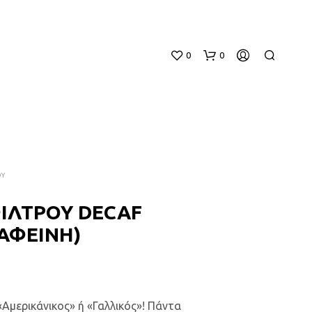
0
0
ΟΥ
ΙΛΤΡΟΥ DECAF
Κ
ΚΑΦΕΙΝΗ)
Α
Ν
Έ
Ν
Α
Π
«Αμερικάνικος» ή «Γαλλικός»! Πάντα