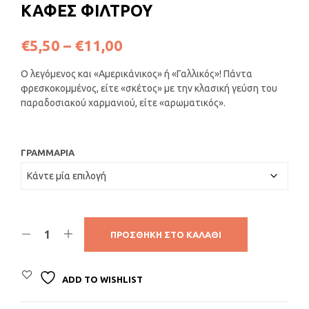
ΚΑΦΕΣ ΦΙΛΤΡΟΥ
Price
€
5,50
–
€
11,00
range:
Ο λεγόμενος και «Αμερικάνικος» ή «Γαλλικός»! Πάντα
€5,50
φρεσκοκομμένος, είτε «σκέτος» με την κλασική γεύση του
παραδοσιακού χαρμανιού, είτε «αρωματικός».
through
€11,00
ΓΡΑΜΜΆΡΙΑ
ΠΡΟΣΘΉΚΗ ΣΤΟ ΚΑΛΆΘΙ
ADD TO WISHLIST