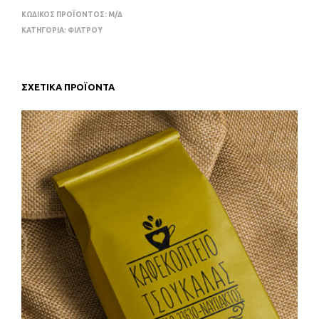
ΚΩΔΙΚΌΣ ΠΡΟΪΌΝΤΟΣ:
Μ/Δ
ΚΑΤΗΓΟΡΊΑ:
ΦΙΛΤΡΟΥ
ΣΧΕΤΙΚΆ ΠΡΟΪΌΝΤΑ