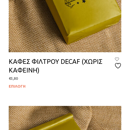
ΚΑΦΕΣ ΦΙΛΤΡΟΥ DECAF (ΧΩΡΙΣ
ΚΑΦΕΙΝΗ)
€
5,80
ΕΠΙΛΟΓΉ
Αυτ
το
προϊ
έχει
πολλ
παρα
Οι
επιλ