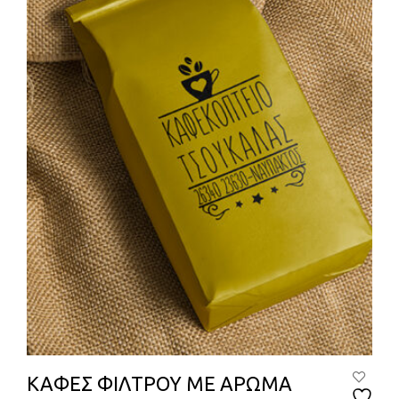
μπο
να
επιλ
στη
σελί
του
προϊ
ΚΑΦΕΣ ΦΙΛΤΡΟΥ ΜΕ ΑΡΩΜΑ