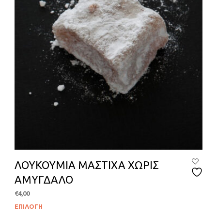
σελί
του
προϊ
ΛΟΥΚΟΥΜΙΑ ΜΑΣΤΙΧΑ ΧΩΡΙΣ
ΑΜΥΓΔΑΛΟ
€
4,00
ΕΠΙΛΟΓΉ
Αυτ