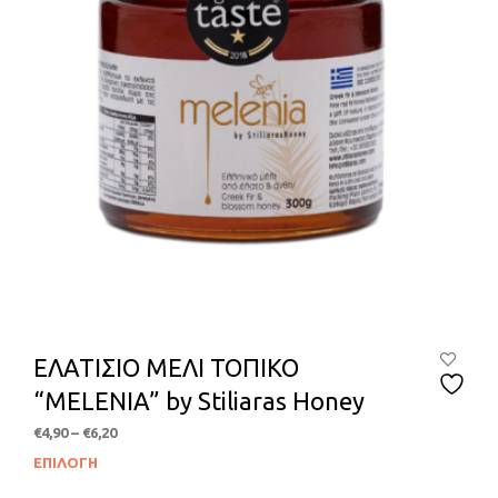
ΕΛΑΤΙΣΙΟ ΜΕΛΙ ΤΟΠΙΚΟ
“MELENIA” by Stiliaras Honey
Price
€
4,90
–
€
6,20
range:
ΕΠΙΛΟΓΉ
Αυτ
€4,90
το
through