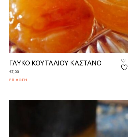
ΓΛΥΚΟ ΚΟΥΤΑΛΙΟΥ ΚΑΣΤΑΝΟ
€
7,00
ΕΠΙΛΟΓΉ
Αυτ
το
προϊ
έχει
πολλ
παρα
Οι
επιλ
μπο