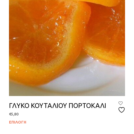
στη
σελί
του
προϊ
ΓΛΥΚΟ ΚΟΥΤΑΛΙΟΥ ΠΟΡΤΟΚΑΛΙ
€
5,80
ΕΠΙΛΟΓΉ
Αυτ
το