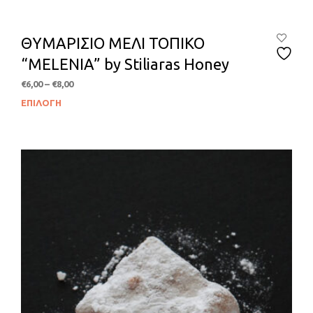
ΘΥΜΑΡΙΣΙΟ ΜΕΛΙ ΤΟΠΙΚΟ
“MELENIA” by Stiliaras Honey
Price
€
6,00
–
€
8,00
range:
ΕΠΙΛΟΓΉ
Αυτ
€6,00
το
through
προϊ
€8,00
έχει
πολλ
παρα
Οι
επιλ
μπο
να
επιλ
στη
σελί
του
προϊ