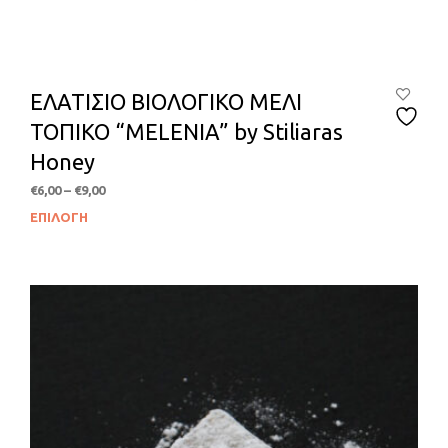
ΕΛΑΤΙΣΙΟ ΒΙΟΛΟΓΙΚΟ ΜΕΛΙ
ΤΟΠΙΚΟ “MELENIA” by Stiliaras
Honey
Price
€
6,00
–
€
9,00
range:
ΕΠΙΛΟΓΉ
Αυτ
€6,00
το
through
προϊ
€9,00
έχει
πολλ
παρα
Οι
επιλ
μπο
να
επιλ